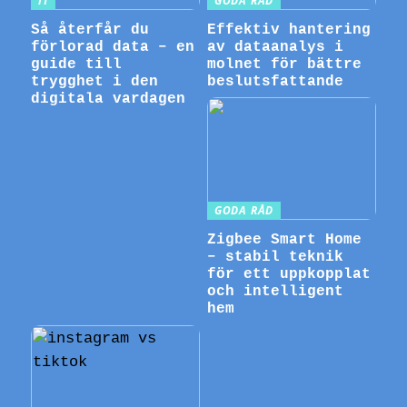
IT
GODA RÅD
Så återfår du
Effektiv hantering
förlorad data – en
av dataanalys i
guide till
molnet för bättre
trygghet i den
beslutsfattande
digitala vardagen
GODA RÅD
Zigbee Smart Home
– stabil teknik
för ett uppkopplat
och intelligent
hem