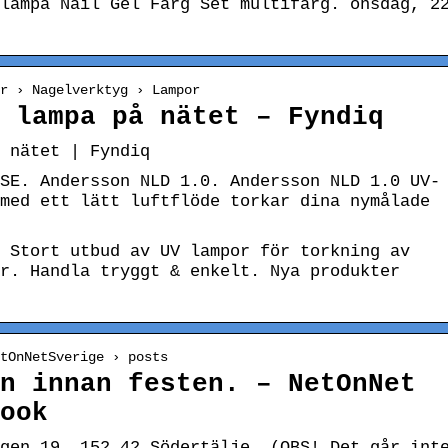
lampa Nail Gel Färg Set multifärg. onsdag, 2
ar › Nagelverktyg › Lampor
 lampa på nätet – Fyndiq
 nätet | Fyndiq
SE. Andersson NLD 1.0. Andersson NLD 1.0 UV-
med ett lätt luftflöde torkar dina nymålade
 Stort utbud av UV lampor för torkning av
r. Handla tryggt & enkelt. Nya produkter
tOnNetSverige › posts
n innan festen. – NetOnNet
ook
gen 19. 152 42 Södertälje. (OBS! Det går int