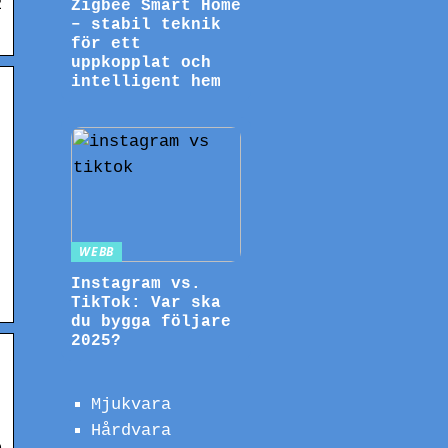
2
Zigbee Smart Home
– stabil teknik
för ett
uppkopplat och
intelligent hem
WEBB
Instagram vs.
TikTok: Var ska
du bygga följare
2025?
Mjukvara
Hårdvara
e