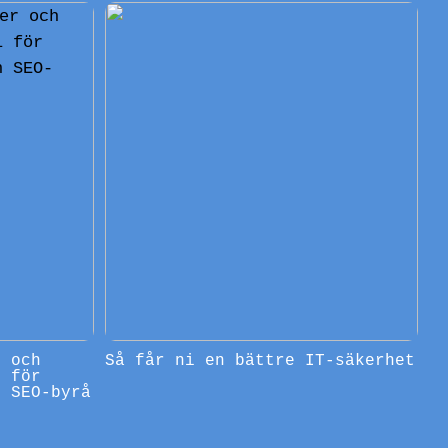
r och
Så får ni en bättre IT-säkerhet
l för
n SEO-byrå