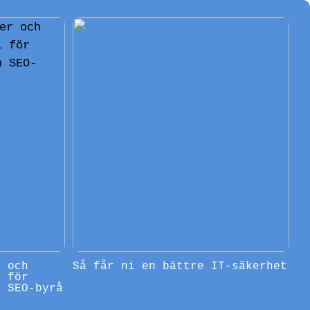
r och
Så får ni en bättre IT-säkerhet
l för
n SEO-byrå