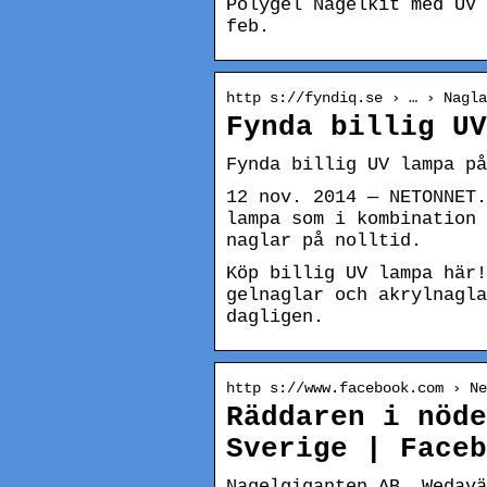
Polygel Nagelkit med UV 
feb.
http s://fyndiq.se › … › Nagl
Fynda billig UV
Fynda billig UV lampa på
12 nov. 2014 — NETONNET.
lampa som i kombination 
naglar på nolltid.
Köp billig UV lampa här!
gelnaglar och akrylnagla
dagligen.
http s://www.facebook.com › Ne
Räddaren i nöde
Sverige | Faceb
Nagelgiganten AB. Wedavä