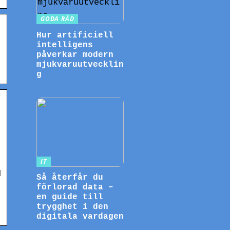
GODA RÅD
Hur artificiell
intelligens
påverkar modern
.
mjukvaruutvecklin
g
IT
d
Så återfår du
förlorad data –
en guide till
trygghet i den
digitala vardagen