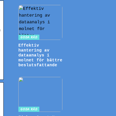
n
GODA RÅD
Effektiv
hantering av
dataanalys i
molnet för bättre
beslutsfattande
GODA RÅD