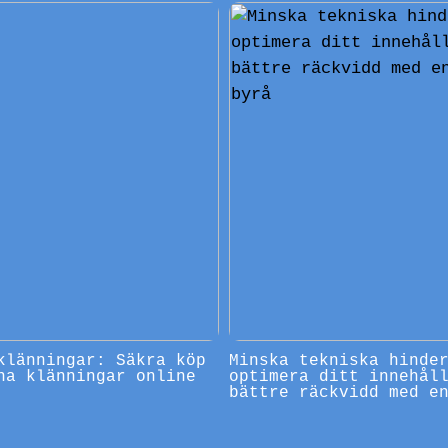
klänningar: Säkra köp
Minska tekniska hinde
na klänningar online
optimera ditt innehål
bättre räckvidd med e