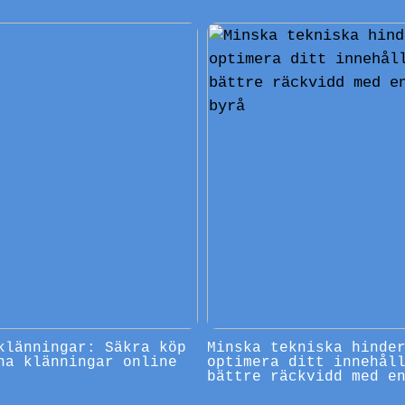
klänningar: Säkra köp
Minska tekniska hinde
na klänningar online
optimera ditt innehål
bättre räckvidd med e