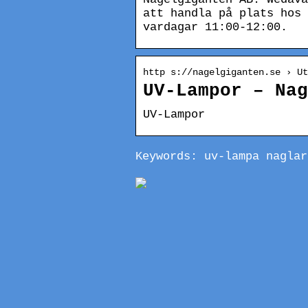
att handla på plats hos 
vardagar 11:00-12:00.
http s://nagelgiganten.se › Ut
UV-Lampor – Nag
UV-Lampor
Keywords: uv-lampa naglar