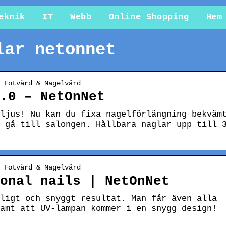
eknik
IT
Webb
Online Shopping
Hem
lar netonnet
 Fotvård & Nagelvård
.0 – NetOnNet
ljus! Nu kan du fixa nagelförlängning bekväm
 gå till salongen. Hållbara naglar upp till 
 Fotvård & Nagelvård
onal nails | NetOnNet
ligt och snyggt resultat. Man får även alla
amt att UV-lampan kommer i en snygg design!