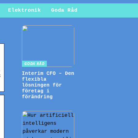
Elektronik
Goda Råd
GODA RÅD
t
Interim CFO – Den
3
flexibla
lösningen för
företag i
förändring