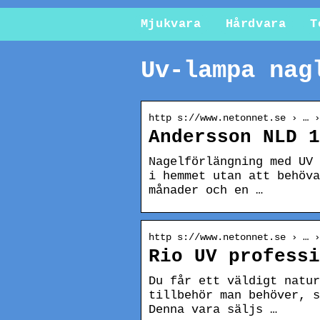
Mjukvara
Hårdvara
T
Uv-lampa nag
http s://www.netonnet.se › … ›
Andersson NLD 1
Nagelförlängning med UV 
i hemmet utan att behöva
månader och en …
http s://www.netonnet.se › … ›
Rio UV professi
Du får ett väldigt natur
tillbehör man behöver, s
Denna vara säljs …