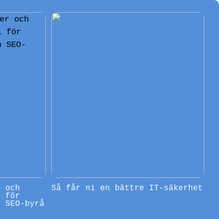
r och
Så får ni en bättre IT-säkerhet
l för
n SEO-byrå