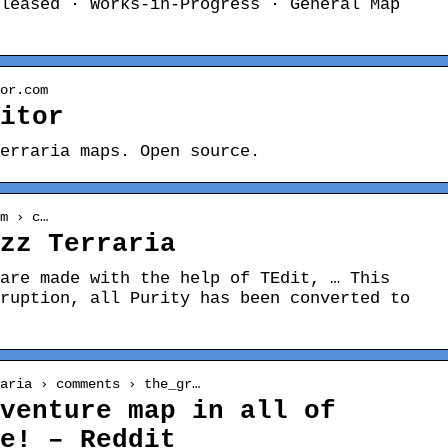
leased · Works-in-Progress · General Map
or.com
itor
erraria maps. Open source.
m › c…
Ozz Terraria
are made with the help of TEdit, … This
ruption, all Purity has been converted to
raria › comments › the_gr…
venture map in all of
re! – Reddit