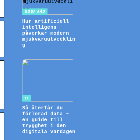
GODA RÅD
Hur artificiell
intelligens
påverkar modern
mjukvaruutvecklin
g
IT
Så återfår du
förlorad data –
en guide till
trygghet i den
digitala vardagen