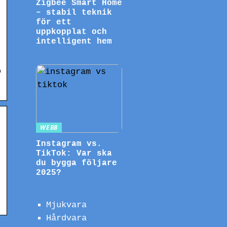
Zigbee Smart Home
– stabil teknik
för ett
uppkopplat och
intelligent hem
o
WEBB
Instagram vs.
TikTok: Var ska
du bygga följare
2025?
Mjukvara
Hårdvara