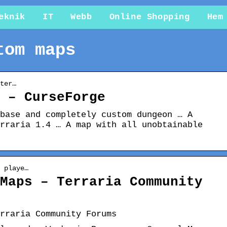
eknik
IT
Webb
Online Shopping
Hem
tom maps
ter…
 – CurseForge
base and completely custom dungeon … A
rraria 1.4 … A map with all unobtainable
 playe…
Maps – Terraria Community
erraria Community Forums