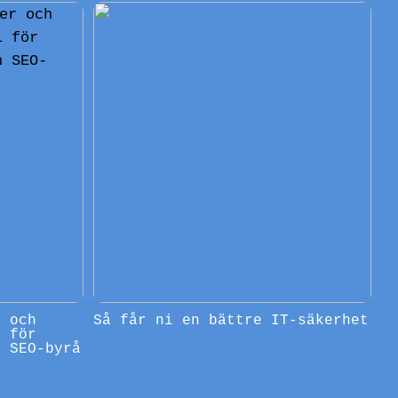
r och
Så får ni en bättre IT-säkerhet
l för
n SEO-byrå