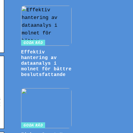
GODA RÅD
Effektiv
hantering av
dataanalys i
molnet för bättre
beslutsfattande
s
I
GODA RÅD