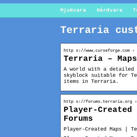
Mjukvara
Hårdvara
T
Terraria cus
http s://www.curseforge.com › 
Terraria – Maps
A world with a detailed 
skyblock suitable for Te
items in Terraria.
http s://forums.terraria.org ›
Player-Created 
Forums
Player-Created Maps | T