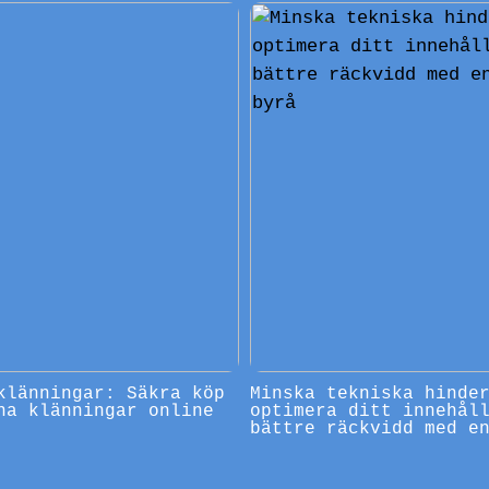
klänningar: Säkra köp
Minska tekniska hinde
na klänningar online
optimera ditt innehål
bättre räckvidd med e