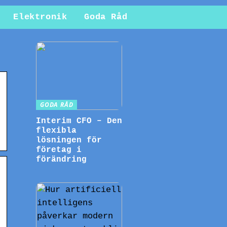
Elektronik
Goda Råd
GODA RÅD
Interim CFO – Den
flexibla
lösningen för
företag i
förändring