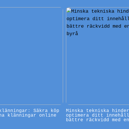
klänningar: Säkra köp
Minska tekniska hinde
na klänningar online
optimera ditt innehål
bättre räckvidd med e