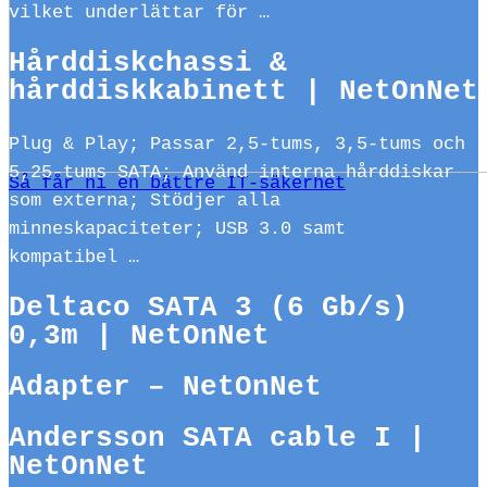
vilket underlättar för …
Hårddiskchassi &
hårddiskkabinett | NetOnNet
Plug & Play; Passar 2,5-tums, 3,5-tums och
5,25-tums SATA; Använd interna hårddiskar
Så får ni en bättre IT-säkerhet
som externa; Stödjer alla
minneskapaciteter; USB 3.0 samt
kompatibel …
Deltaco SATA 3 (6 Gb/s)
0,3m | NetOnNet
Adapter – NetOnNet
Andersson SATA cable I |
NetOnNet