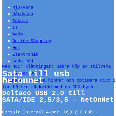
Mjukvara
Hårdvara
Teknik
IT
Webb
Online Shopping
Hem
Elektronik
Goda Råd
Neo Noir klänningar: Säkra köp av stilrena
Sata till usb
klänningar online
netonnet
Deltaco USB 2.0 till
SATA/IDE 2,5/3,5 – NetOnNet
Corsair Internal 4-port USB 2.0 Hub ·