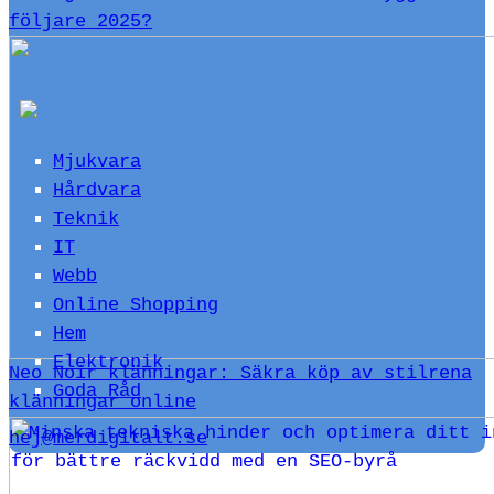
följare 2025?
Mjukvara
Hårdvara
Teknik
IT
Webb
Online Shopping
Hem
Elektronik
Neo Noir klänningar: Säkra köp av stilrena
Goda Råd
klänningar online
hej@merdigitalt.se