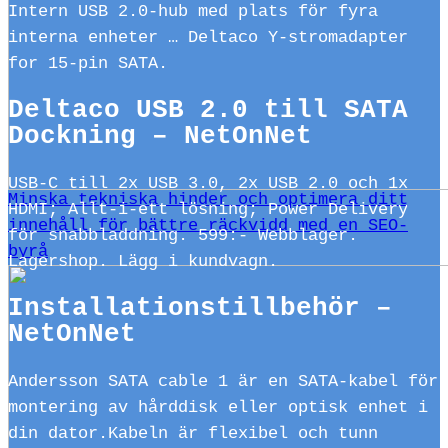
Intern USB 2.0-hub med plats för fyra
interna enheter … Deltaco Y-stromadapter
for 15-pin SATA.
Deltaco USB 2.0 till SATA
Dockning – NetOnNet
USB-C till 2x USB 3.0, 2x USB 2.0 och 1x
Minska tekniska hinder och optimera ditt
HDMI; Allt-i-ett lösning; Power Delivery
innehåll för bättre räckvidd med en SEO-
för snabbladdning. 599:- Webblager.
byrå
Lagershop. Lägg i kundvagn.
Installationstillbehör –
NetOnNet
Andersson SATA cable 1 är en SATA-kabel för
montering av hårddisk eller optisk enhet i
din dator.Kabeln är flexibel och tunn