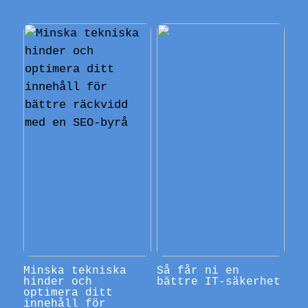
Minska tekniska
Så får ni en
hinder och
bättre IT-säkerhet
optimera ditt
innehåll för