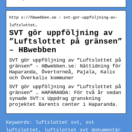
http s://hbwebben.se › svt-gor-uppfoljning-av-
luftslottet…
SVT gör uppföljning av
”Luftslottet på gränsen”
– HBwebben
SVT gör uppföljning av ”Luftslottet på
gränsen” – HBwebben.se: Nättidning för
Haparanda, Övertorneå, Pajala, Kalix
och Överkalix kommuner
SVT gör uppföljning av ”Luftslottet på
gränsen” … HAPARANDA: För två år sedan
synade SVT:s Uppdrag granskning
projektet Barents center i Haparanda.
Keywords: luftslottet svt, svt
luftslottet, luftslottet svt dokumentär