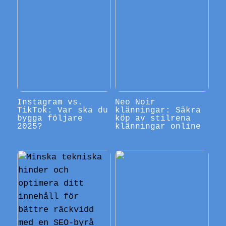
Instagram vs.
Neo Noir
TikTok: Var ska du
klänningar: Säkra
bygga följare
köp av stilrena
2025?
klänningar online