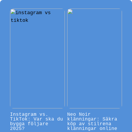
Instagram vs.
Neo Noir
TikTok: Var ska du
klänningar: Säkra
bygga följare
köp av stilrena
2025?
klänningar online