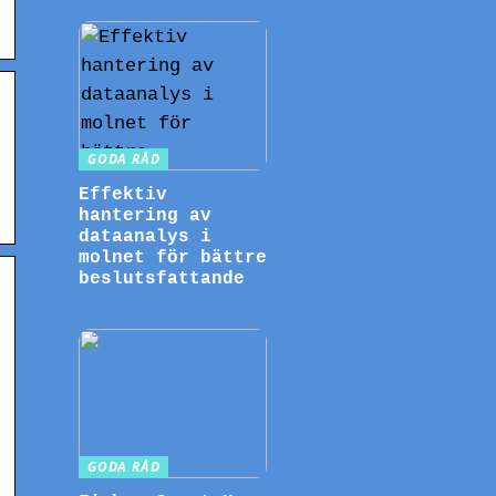
GODA RÅD
Effektiv
hantering av
dataanalys i
molnet för bättre
beslutsfattande
GODA RÅD