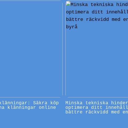
klänningar: Säkra köp
Minska tekniska hinde
na klänningar online
optimera ditt innehål
bättre räckvidd med e