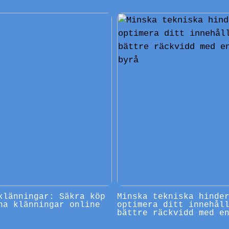
klänningar: Säkra köp
Minska tekniska hinde
na klänningar online
optimera ditt innehål
bättre räckvidd med e