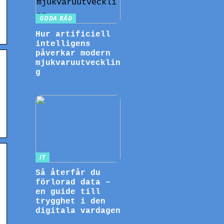
GODA RÅD
Hur artificiell
intelligens
påverkar modern
mjukvaruutvecklin
g
IT
Så återfår du
förlorad data –
en guide till
trygghet i den
digitala vardagen