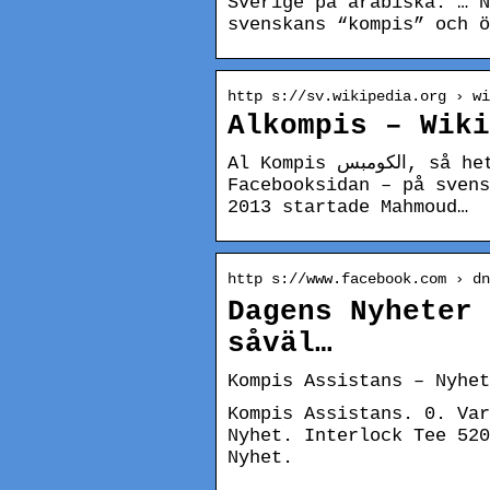
Sverige på arabiska. … N
svenskans “kompis” och ö
http s://sv.wikipedia.org › wi
Alkompis – Wiki
Al Kompis الكومبس, så heter såväl tidningen som webb-sajten och
Facebooksidan – på svens
2013 startade Mahmoud…
http s://www.facebook.com › dn
Dagens Nyheter – Al Komp
såväl…
Kompis Assistans – Nyhet
Kompis Assistans. 0. Var
Nyhet. Interlock Tee 520
Nyhet.