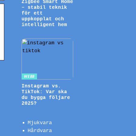
Zigbee Smart Home
– stabil teknik
för ett
uppkopplat och
intelligent hem
WEBB
Instagram vs.
TikTok: Var ska
du bygga följare
2025?
Mjukvara
Hårdvara