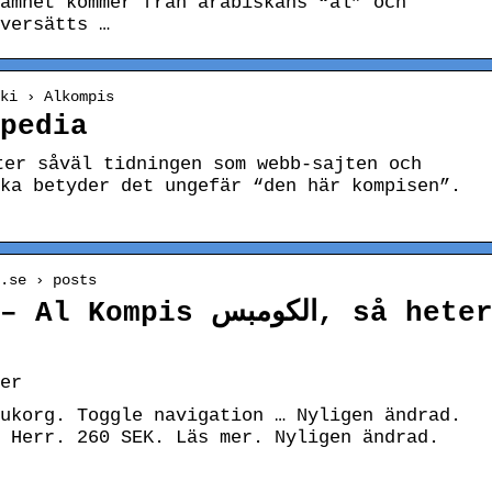
amnet kommer från arabiskans “al” och
versätts …
ki › Alkompis
pedia
ka betyder det ungefär “den här kompisen”.
.se › posts
is الكومبس, så heter
er
ukorg. Toggle navigation … Nyligen ändrad.
 Herr. 260 SEK. Läs mer. Nyligen ändrad.