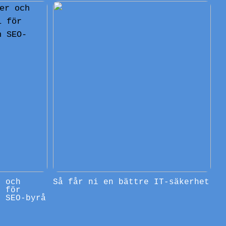
r och
Så får ni en bättre IT-säkerhet
l för
n SEO-byrå