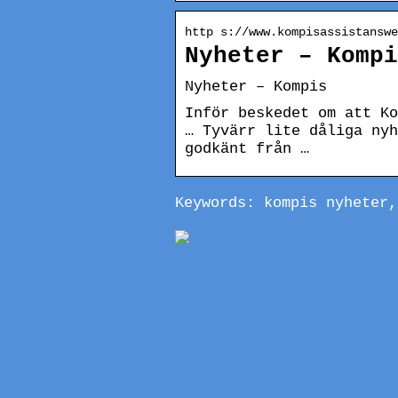
http s://www.kompisassistanswe
Nyheter – Komp
Nyheter – Kompis
Inför beskedet om att Ko
… Tyvärr lite dåliga nyh
godkänt från …
Keywords: kompis nyheter,