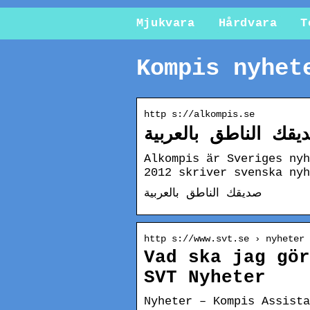
Mjukvara
Hårdvara
T
Kompis nyhet
http s://alkompis.se
قك الناطق بالعربية
Alkompis är Sveriges nyh
2012 skriver svenska nyh
صديقك الناطق بالعربية
http s://www.svt.se › nyheter 
Vad ska jag gör
SVT Nyheter
Nyheter – Kompis Assista