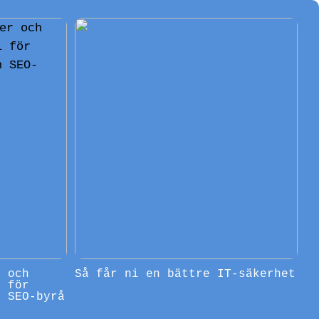
r och
Så får ni en bättre IT-säkerhet
l för
n SEO-byrå