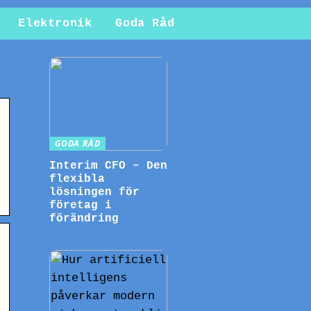
Elektronik
Goda Råd
GODA RÅD
Interim CFO – Den
flexibla
lösningen för
företag i
förändring