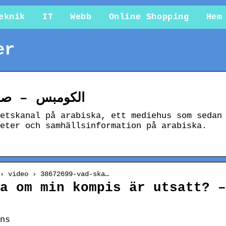
eknik
IT
Webb
Online Shopping
Hem
er
الكومبس – صدي
etskanal på arabiska, ett mediehus som sedan
eter och samhällsinformation på arabiska.
› video › 38672699-vad-ska…
a om min kompis är utsatt? –
ns