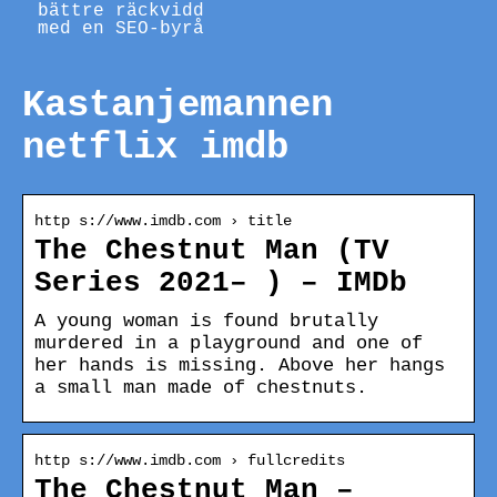
bättre räckvidd
med en SEO-byrå
Kastanjemannen
netflix imdb
http s://www.imdb.com › title
The Chestnut Man (TV
Series 2021– ) – IMDb
A young woman is found brutally
murdered in a playground and one of
her hands is missing. Above her hangs
a small man made of chestnuts.
http s://www.imdb.com › fullcredits
The Chestnut Man –