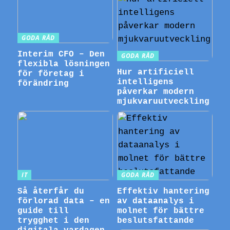
GODA RÅD
Interim CFO – Den
GODA RÅD
flexibla lösningen
Hur artificiell
för företag i
intelligens
förändring
påverkar modern
mjukvaruutveckling
IT
GODA RÅD
Så återfår du
Effektiv hantering
förlorad data – en
av dataanalys i
guide till
molnet för bättre
trygghet i den
beslutsfattande