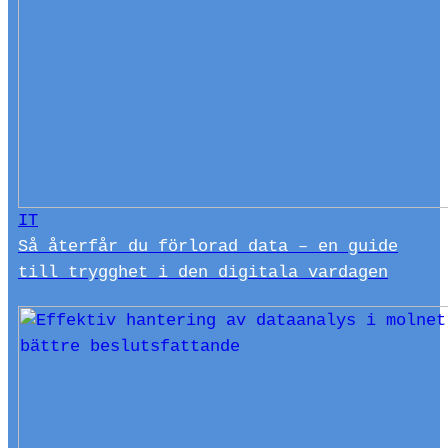
IT
Så återfår du förlorad data – en guide
till trygghet i den digitala vardagen