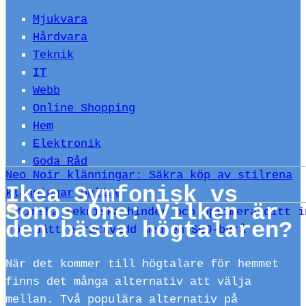
Mjukvara
Hårdvara
Teknik
IT
Webb
Online Shopping
Hem
Elektronik
Goda Råd
Neo Noir klänningar: Säkra köp av stilrena
Ikea Symfonisk vs
klänningar online
Sonos One: Vilken är
den bästa högtalaren?
När det kommer till högtalare för hemmet
finns det många alternativ att välja
mellan. Två populära alternativ på