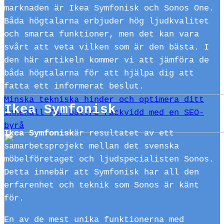
marknaden är Ikea Symfonisk och Sonos One.
Båda högtalarna erbjuder hög ljudkvalitet
och smarta funktioner, men det kan vara
svårt att veta vilken som är den bästa. I
den här artikeln kommer vi att jämföra de
båda högtalarna för att hjälpa dig att
fatta ett informerat beslut.
Minska tekniska hinder och optimera ditt
Ikea Symfonisk
innehåll för bättre räckvidd med en SEO-
byrå
Ikea Symfonisk
är resultatet av ett
samarbetsprojekt mellan det svenska
möbelföretaget och ljudspecialisten Sonos.
Detta innebär att Symfonisk har all den
erfarenhet och teknik som Sonos är känt
för.
En av de mest unika funktionerna med