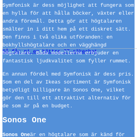
Symfonisk är dess möjlighet att fungera som
en hylla för att hålla böcker, växter eller
andra föremål. Detta gör att högtalaren
smälter in i ditt hem på ett diskret sätt.
Den finns i två olika utföranden: en
bokhyllshögtalare och en vägghängd
Så får ni en bättre IT-säkerhet
högtalare. Båda modellerna erbjuder en
fantastisk ljudkvalitet som fyller rummet.
En annan fördel med Symfonisk är dess pris.
Som en del av Ikeas sortiment är Symfonisk
betydligt billigare än Sonos One, vilket
gör den till ett attraktivt alternativ för
de som är på en budget.
Sonos One
Sonos One
är en högtalare som är känd för