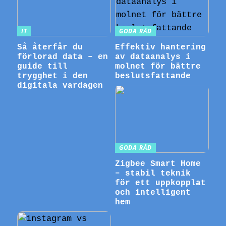
IT
GODA RÅD
Så återfår du
Effektiv hantering
förlorad data – en
av dataanalys i
guide till
molnet för bättre
trygghet i den
beslutsfattande
digitala vardagen
GODA RÅD
Zigbee Smart Home
– stabil teknik
för ett uppkopplat
och intelligent
hem