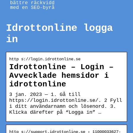
bättre räckvidd
med en SEO-byrå
Idrottonline logga
in
http s://login.idrottonline.se
Idrottonline – Login –
Avvecklade hemsidor i
idrottonline
3 jan. 2023 — 1. Gå till
https://login.idrottonline.se/. 2 Fyll
i ditt användarnamn och lösenord. 3.
Klicka därefter på “Logga in” …
http s://support.idrottonline.se › 11000033627-