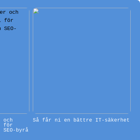
r och
Så får ni en bättre IT-säkerhet
l för
n SEO-byrå