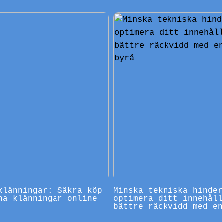
klänningar: Säkra köp
Minska tekniska hinde
na klänningar online
optimera ditt innehål
bättre räckvidd med e