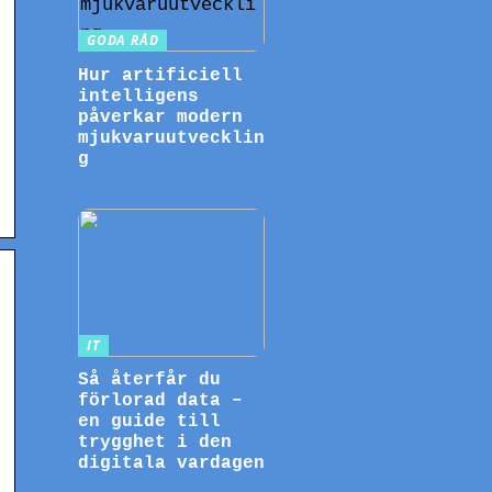
GODA RÅD
Hur artificiell
intelligens
påverkar modern
mjukvaruutvecklin
g
IT
Så återfår du
förlorad data –
en guide till
trygghet i den
digitala vardagen