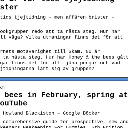
ster
tids tjejtidning – men affären brister –
ookgruppen redo att ta nästa steg. Hur har
ll väga? Vilka utmaningar finns det för att
rnets motsvarighet till Skam. Nu är
 ta nästa steg. Hur har Honey & the bees gåt
gar finns det för att tjäna pengar och vad
jtidningarna lärt sig av gruppen?
ch
 bees in February, spring at
ouTube
 Howland Blackiston – Google Böcker
 comprehensive guide for prospective, new an
keepers Beekeeping For Dummies, 5th Edition,