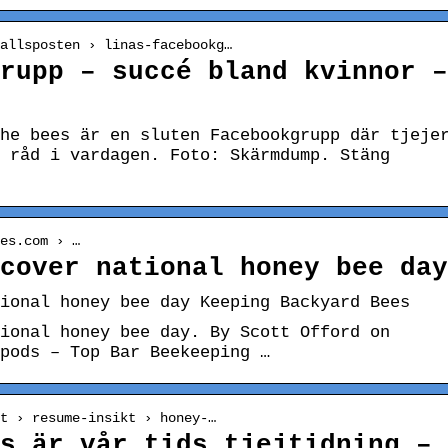
allsposten › linas-facebookg…
rupp – succé bland kvinnor –
he bees är en sluten Facebookgrupp där tjeje
 råd i vardagen. Foto: Skärmdump. Stäng
es.com › …
cover national honey bee day
ional honey bee day Keeping Backyard Bees
ional honey bee day. By Scott Offord on
pods – Top Bar Beekeeping …
t › resume-insikt › honey-…
s är vår tids tjejtidning –