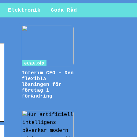
Elektronik
Goda Råd
GODA RÅD
Interim CFO – Den
flexibla
lösningen för
företag i
förändring