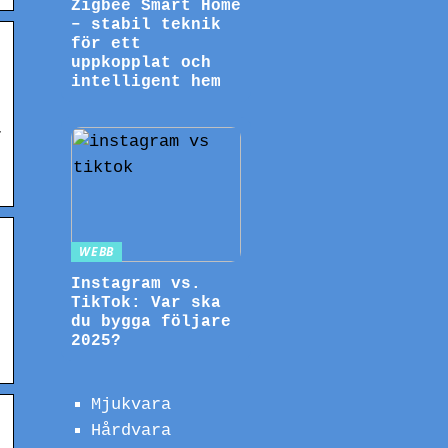
Zigbee Smart Home
– stabil teknik
för ett
uppkopplat och
intelligent hem
r
WEBB
Instagram vs.
TikTok: Var ska
du bygga följare
2025?
Mjukvara
Hårdvara