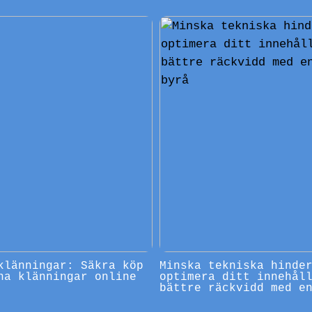
klänningar: Säkra köp
Minska tekniska hinde
na klänningar online
optimera ditt innehål
bättre räckvidd med e