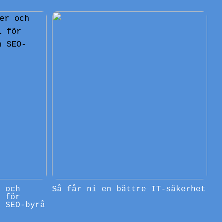
r och
Så får ni en bättre IT-säkerhet
l för
n SEO-byrå