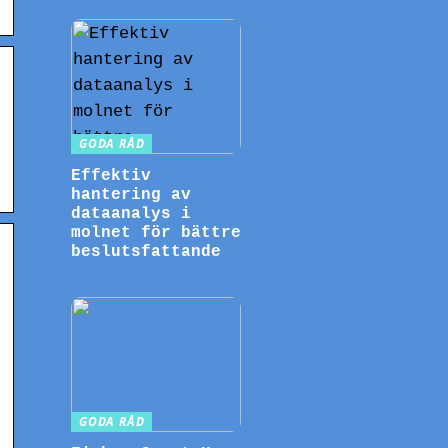
GODA RÅD
Effektiv
hantering av
dataanalys i
molnet för bättre
beslutsfattande
GODA RÅD