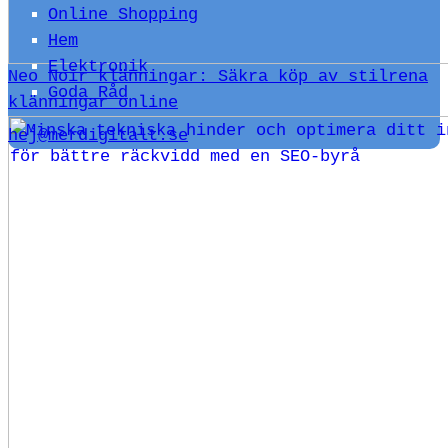
Online Shopping
Hem
Elektronik
Neo Noir klänningar: Säkra köp av stilrena
Goda Råd
klänningar online
hej@merdigitalt.se