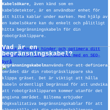
Kabelsökare
, även känd som en
kabeldetektor, är en användbar enhet för
att hitta kablar under marken. Med hjälp av
en kabelsökare kan du enkelt och pålitligt
hitta begränsningskabeln för din
robotgräsklippare.
Vad är en
Minska tekniska hinder och optimera ditt
begränsningskabel?
innehåll för bättre räckvidd med en SEO-
byrå
Begränsningskabeln
används för att definiera
området där din robotgräsklippare ska
klippa gräset. Det är viktigt att hålla
kabeln ordentligt begränsad för att undvika
att robotgräsklipparen kommer utanför det
angivna området. Biltema erbjuder
högkvalitativa begränsningskablar för att