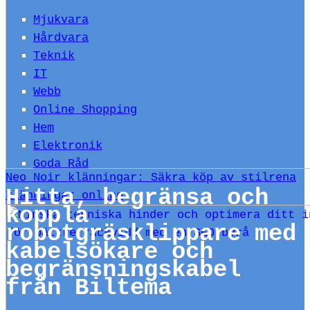
Mjukvara
Hårdvara
Teknik
IT
Webb
Online Shopping
Hem
Elektronik
Goda Råd
Neo Noir klänningar: Säkra köp av stilrena
Hitta, begränsa och
klänningar online
koppla
robotgräsklippare med
kabelsökare och
begränsningskabel
från Biltema