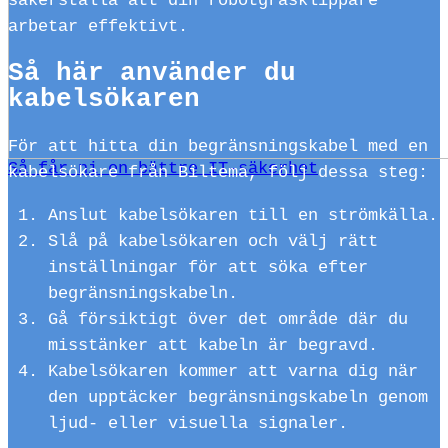
säkerställa att din robotgräsklippare
arbetar effektivt.
Så här använder du
kabelsökaren
För att hitta din begränsningskabel med en
Så får ni en bättre IT-säkerhet
kabelsökare från Biltema, följ dessa steg:
Anslut kabelsökaren till en strömkälla.
Slå på kabelsökaren och välj rätt
inställningar för att söka efter
begränsningskabeln.
Gå försiktigt över det område där du
misstänker att kabeln är begravd.
Kabelsökaren kommer att varna dig när
den upptäcker begränsningskabeln genom
ljud- eller visuella signaler.