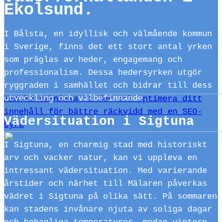
Ekolsund.
I Bålsta, en idyllisk och välmående kommun
i Sverige, finns det ett stort antal yrken
som präglas av heder, engagemang och
professionalism. Dessa hedersyrken utgör
ryggraden i samhället och bidrar till dess
utveckling och välbefinnande.
Minska tekniska hinder och optimera ditt
innehåll för bättre räckvidd med en SEO-
Vädersituation i Sigtuna
byrå
I Sigtuna, en charmig stad med historiskt
arv och vacker natur, kan vi uppleva en
intressant vädersituation. Med varierande
årstider och närhet till Mälaren påverkas
vädret i Sigtuna på olika sätt. På sommaren
kan stadens invånare njuta av soliga dagar