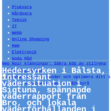
Mjukvara
Hårdvara
Teknik
IT
Webb
Online Shopping
Hem
Elektronik
Goda Råd
Neo Noir klänningar: Säkra köp av stilrena
Hedersyrken i Bålsta,
klänningar online
intressant
vädersituation i
Sigtuna, spännande
väderrapport från
Bro, och lokala
väderförhållanden i