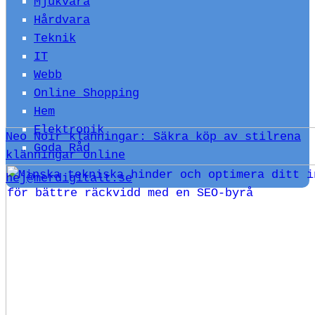
Mjukvara
Hårdvara
Teknik
IT
Webb
Online Shopping
Hem
Elektronik
Neo Noir klänningar: Säkra köp av stilrena
Goda Råd
klänningar online
hej@merdigitalt.se