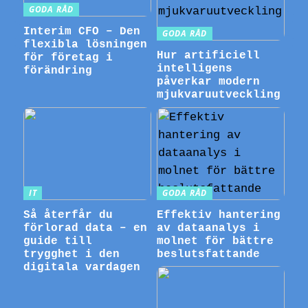
GODA RÅD
Interim CFO – Den
GODA RÅD
flexibla lösningen
Hur artificiell
för företag i
intelligens
förändring
påverkar modern
mjukvaruutveckling
IT
GODA RÅD
Så återfår du
Effektiv hantering
förlorad data – en
av dataanalys i
guide till
molnet för bättre
trygghet i den
beslutsfattande
digitala vardagen