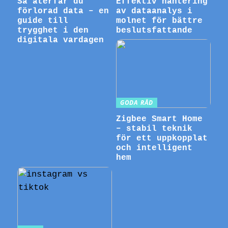
Så återfår du
Effektiv hantering
förlorad data – en
av dataanalys i
guide till
molnet för bättre
trygghet i den
beslutsfattande
digitala vardagen
GODA RÅD
Zigbee Smart Home
– stabil teknik
för ett uppkopplat
och intelligent
hem