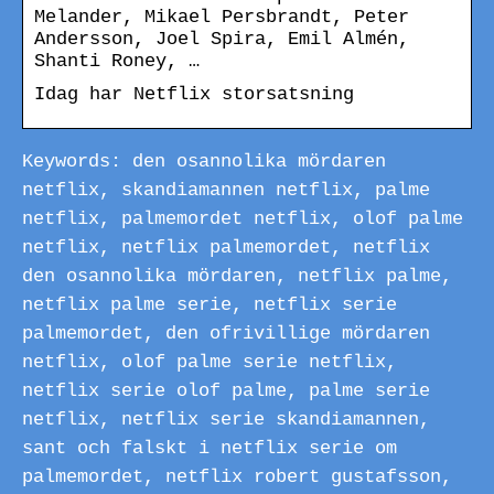
Melander, Mikael Persbrandt, Peter
Andersson, Joel Spira, Emil Almén,
Shanti Roney, …
Idag har Netflix storsatsning
Keywords: den osannolika mördaren
netflix, skandiamannen netflix, palme
netflix, palmemordet netflix, olof palme
netflix, netflix palmemordet, netflix
den osannolika mördaren, netflix palme,
netflix palme serie, netflix serie
palmemordet, den ofrivillige mördaren
netflix, olof palme serie netflix,
netflix serie olof palme, palme serie
netflix, netflix serie skandiamannen,
sant och falskt i netflix serie om
palmemordet, netflix robert gustafsson,