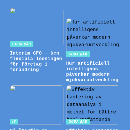
GODA RÅD
Interim CFO – Den
GODA RÅD
flexibla lösningen
Hur artificiell
för företag i
intelligens
förändring
påverkar modern
mjukvaruutveckling
IT
GODA RÅD