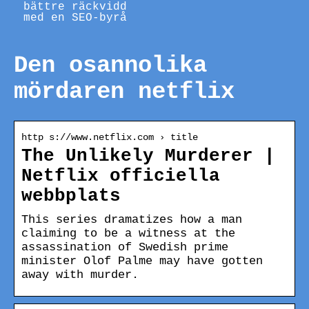
bättre räckvidd
med en SEO-byrå
Den osannolika
mördaren netflix
http s://www.netflix.com › title
The Unlikely Murderer |
Netflix officiella
webbplats
This series dramatizes how a man
claiming to be a witness at the
assassination of Swedish prime
minister Olof Palme may have gotten
away with murder.