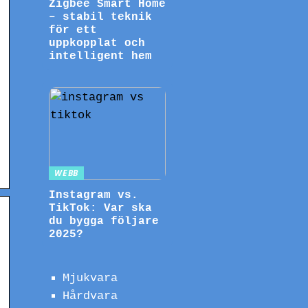
Zigbee Smart Home
– stabil teknik
för ett
uppkopplat och
intelligent hem
WEBB
Instagram vs.
TikTok: Var ska
du bygga följare
2025?
Mjukvara
Hårdvara