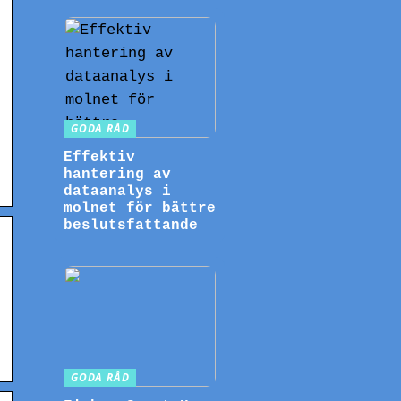
)
GODA RÅD
Effektiv
hantering av
dataanalys i
molnet för bättre
beslutsfattande
GODA RÅD