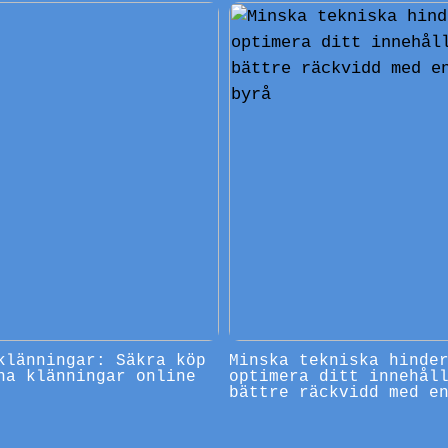
klänningar: Säkra köp
Minska tekniska hinde
na klänningar online
optimera ditt innehål
bättre räckvidd med e