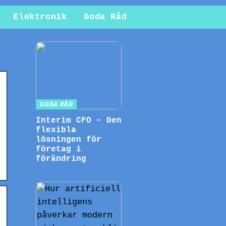
Elektronik
Goda Råd
GODA RÅD
Interim CFO – Den
flexibla
lösningen för
företag i
förändring