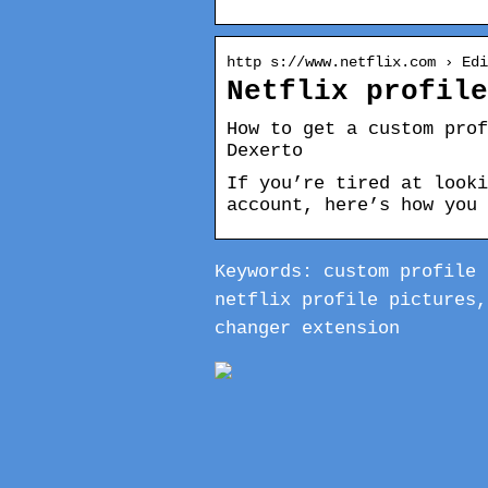
http s://www.netflix.com › Edi
Netflix profile
How to get a custom prof
Dexerto
If you’re tired at looki
account, here’s how you 
Keywords: custom profile 
netflix profile pictures,
changer extension