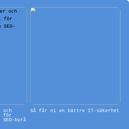
r och
Så får ni en bättre IT-säkerhet
l för
n SEO-byrå