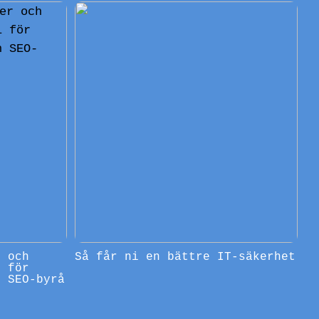
r och
Så får ni en bättre IT-säkerhet
l för
n SEO-byrå