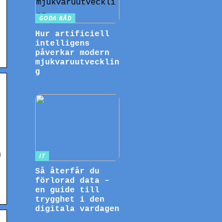
GODA RÅD
Hur artificiell
intelligens
påverkar modern
mjukvaruutvecklin
g
n
IT
Så återfår du
förlorad data –
en guide till
trygghet i den
digitala vardagen