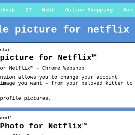
eknik
IT
Webb
Online Shopping
Hem
le picture for netflix
etail
picture for Netflix™
or Netflix™ – Chrome Webshop
nsion allows you to change your account
image you want – from your beloved kitten to
profile pictures.
etail
Photo for Netflix™