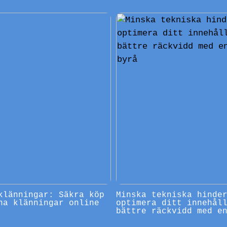
klänningar: Säkra köp
Minska tekniska hinde
na klänningar online
optimera ditt innehål
bättre räckvidd med e